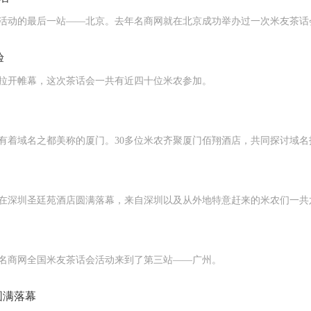
会活动的最后一站——北京。去年名商网就在北京成功举办过一次米友茶话
验
动拉开帷幕，这次茶话会一共有近四十位米农参加。
—有着域名之都美称的厦门。30多位米农齐聚厦门佰翔酒店，共同探讨域
动在深圳圣廷苑酒店圆满落幕，来自深圳以及从外地特意赶来的米农们一
5日名商网全国米友茶话会活动来到了第三站——广州。
圆满落幕