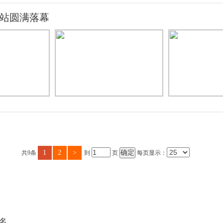
门站圆满落幕
1
2
>
共9条
到
页
每页显示：
名