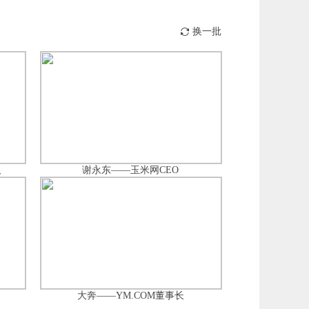
换一批
人
谢永东——玉米网CEO
大奔——YM.COM董事长